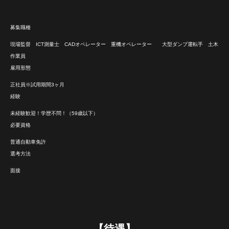
募集職種
現場監督 ICT測量士 CADオペレーター 重機オペレーター 大型ダンプ運転手 土木
作業員
雇用形態
正社員※試用期間3ヶ月
経験
未経験歓迎！学歴不問！（59歳以下）
必要資格
普通自動車免許
選考方法
面接
【待遇】