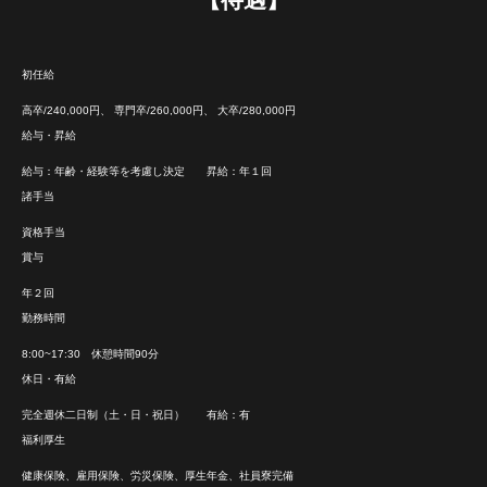
初任給
高卒/240,000円、 専門卒/260,000円、 大卒/280,000円
給与・昇給
給与：年齢・経験等を考慮し決定 昇給：年１回
諸手当
資格手当
賞与
年２回
勤務時間
8:00~17:30 休憩時間90分
休日・有給
完全週休二日制（土・日・祝日） 有給：有
福利厚生
健康保険、雇用保険、労災保険、厚生年金、社員寮完備