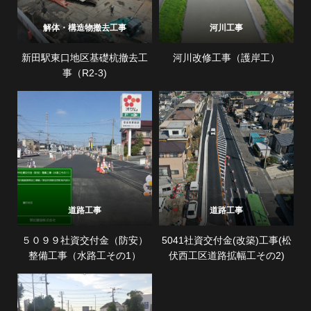
解体・構造物撤去工事
河川工事
新田駅東口地区基礎杭撤去工
河川改修工事（護岸工）
事（R2-3)
道路工事
道路工事
５０９９社資交付金（防安）
5041社資交付金(改築)工事(松
整備工事（水路工その1）
伏西工区道路拡幅工その2)